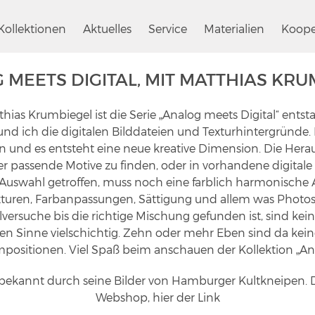
Kollektionen
Aktuelles
Service
Materialien
Koope
 MEETS DIGITAL, MIT MATTHIAS KRU
as Krumbiegel ist die Serie „Analog meets Digital“ entstan
d ich die digitalen Bilddateien und Texturhintergründe
 und es entsteht eine neue kreative Dimension. Die Herau
r passende Motive zu finden, oder in vorhandene digitale
e Auswahl getroffen, muss noch eine farblich harmonische
xturen, Farbanpassungen, Sättigung und allem was Photo
lversuche bis die richtige Mischung gefunden ist, sind kei
en Sinne vielschichtig. Zehn oder mehr Eben sind da keine
mpositionen. Viel Spaß beim anschauen der Kollektion „Ana
 bekannt durch seine Bilder von Hamburger Kultkneipen. Di
Webshop, hier der Link